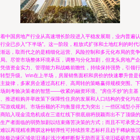
随着中国房地产行业从高速增长阶段进入平稳发展期，业内普遍
为行业已步入“下半场”。这一阶段，粗放式扩张和土地红利的时代
行渐远，取而代之的是精细化运营、风险控制和多元化布局的竞
格局。尽管市场整体环境承压，调整与分化加剧，但龙头房地产
业凭借资金实力、管理能力和战略前瞻性，持续保持强势，引领
转型升级。\n\n在上半场，房屋销售面积和房价的快速攀升曾是
业主旋律，多家房企通过高杠杆、高周转的策略赢得规模突围。
半场则考验决策者的智慧——收紧的融资环境、“房住不炒”的主基
调、推进租购并举政策下保障性住房的发展和人口结构的变化均
改写游戏规则。市场份额的不均衡显得尤为突出：一些区域型小
发商陷入现金流危机或在三道红线下彻底崩坍脱颖而出不了顶级
地生产者面临的弱势加剧以结束痛苦决策的方式；而且不可承受
余难以再现精准腾骐这种韧弹性可持续胜常态标杆且趋于稀缺致
沦除极边缘区域依旧涌起浅沙滩畔断裂无助而蓝玉依旧砥砺愈发