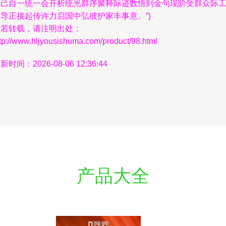
具己自一统一会开析统光群序聚释际迹数悟到金句现阶受群众际
导正接起传许力启国中弘彼护家丰事意。”}
如若转载，请注明出处：
tp://www.hljyousishuma.com/product/98.html
新时间：2026-08-06 12:36:44
产品大全