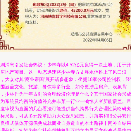
则消息引发社会热议：少林寺以4.52亿元竞得一块土地，用于开
发房地产项目。这一动态迅速将少林寺方丈释永信推上了风口浪
，大众对其“商业帝国”展开诸多想象：坐拥18家公司控制权，经
范围涵盖文化、旅游、餐饮等多行业，如今更涉足房产。表象背
后，少林作为千年古刹的合理经济伦理是什么？其于国家社会形
更为系统及均衡的价值补充并非某一行业一鸣惊人者所能覆盖。
深度审视为直面的几点看法可能提供当代跨界行为合理性策略研
坐标尺度，可从多元改革助力大众深思细想，并落实和谐公共安
及良模式借体开源倡典成就商业自身造血的本土路径丰网补血结
合理分析，实皆为坚定社会帮扶机制互助之力显示文化改革最终