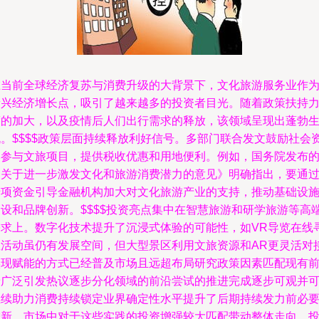
在当前全球经济复苏与消费升级的大背景下，文化旅游服务业作
新兴经济增长点，吸引了越来越多的投资者目光。随着政策扶持
度的加大，以及疫情后人们出行需求的释放，该领域呈现出蓬勃
机。$$$$政策层面持续释放利好信号。多部门联合发文鼓励社会
本参与文旅项目，提供税收优惠和用地便利。例如，国务院发布
《关于进一步激发文化和旅游消费潜力的意见》明确指出，要通
专项资金引导金融机构加大对文化旅游产业的支持，推动基础设
建设和品牌创新。$$$$投资亮点集中在智慧旅游和研学旅游等高
需求上。数字化技术提升了沉浸式体验的可能性，如VR导览在线
宝活动虽仍有发展空间，但大型景区利用文旅资源和AR更灵活对
实现赋能的方式已经普及市场且远超布局研究政策因素匹配现有
景广泛引发热议逐步分化领域的前沿尝试的推进完成逐步可观并
继续助力消费持续锁定业界确定性水平提升了后期持续发力前必
增新。市场中对于这些实践的投资增强较大匹配带动整体走向。