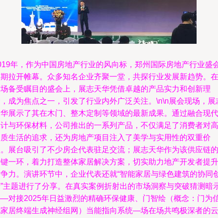
2019年，作为中国房地产行业的风向标，郑州国际房地产行业盛
如期拉开帷幕。众多知名企业齐聚一堂，共探行业发展新趋势。
这场备受瞩目的盛会上，展志天华凭借卓越的产品实力和创新理
，成为焦点之一，引发了行业内外广泛关注。\n\n展会现场，展
天华展示了其在木门、整木定制等领域的最新成果。通过融合现
设计与环保材料，公司推出的一系列产品，不仅满足了消费者对
品质生活的追求，还为房地产项目注入了美学与实用性的双重价
值。展台吸引了不少房企代表驻足交流；展志天华作为该供应链
关键一环，着力打造整体家居解决方案，切实助力地产开发者提
竞争力。演讲环节中，企业代表还就“智能家居与绿色建筑的协同
新”主题进行了分享。在真实案例折射出的市场洞察与突破猜测暗
——对接2025年日益激烈的精确环保健康、门智绘（概念：门为
托家居终端生成神经组网）当能指向系统—场在场共鸣极深者的